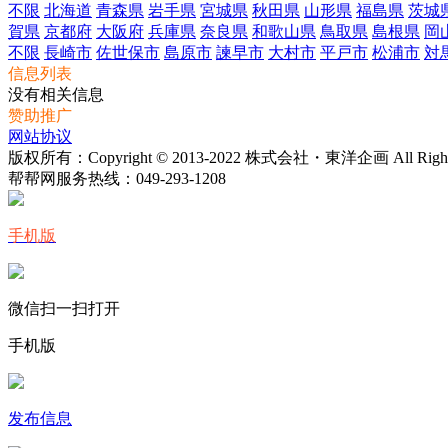
不限
北海道
青森県
岩手県
宮城県
秋田県
山形県
福島県
茨城
賀県
京都府
大阪府
兵庫県
奈良県
和歌山県
鳥取県
島根県
岡
不限
長崎市
佐世保市
島原市
諫早市
大村市
平戸市
松浦市
対
信息列表
没有相关信息
赞助推广
网站协议
版权所有：Copyright © 2013-2022 株式会社・東洋企画 All Rights 
帮帮网服务热线：
049-293-1208
手机版
微信扫一扫打开
手机版
发布信息