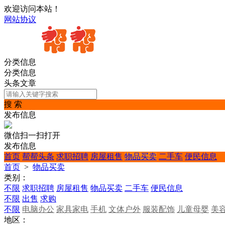
欢迎访问本站！
网站协议
分类信息
分类信息
头条文章
搜 索
发布信息
微信扫一扫打开
发布信息
首页
帮帮头条
求职招聘
房屋租售
物品买卖
二手车
便民信息
首页
>
物品买卖
类别：
不限
求职招聘
房屋租售
物品买卖
二手车
便民信息
不限
出售
求购
不限
电脑办公
家具家电
手机
文体户外
服装配饰
儿童母婴
美
地区：