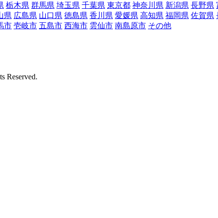
県
栃木県
群馬県
埼玉県
千葉県
東京都
神奈川県
新潟県
長野県
山県
広島県
山口県
徳島県
香川県
愛媛県
高知県
福岡県
佐賀県
馬市
壱岐市
五島市
西海市
雲仙市
南島原市
その他
Reserved.