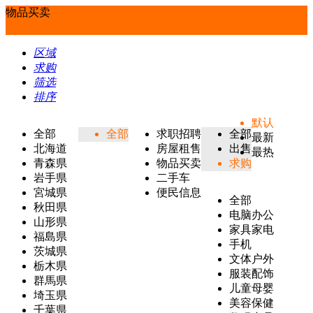
物品买卖
区域
求购
筛选
排序
默认
全部
全部
求职招聘
全部
最新
北海道
房屋租售
出售
最热
青森県
物品买卖
求购
岩手県
二手车
宮城県
便民信息
全部
秋田県
电脑办公
山形県
家具家电
福島県
手机
茨城県
文体户外
栃木県
服装配饰
群馬県
儿童母婴
埼玉県
美容保健
千葉県