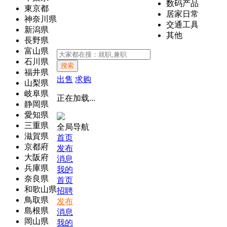
数码产品
東京都
居家日常
神奈川県
交通工具
新潟県
其他
長野県
富山県
石川県
搜索
福井県
出售
求购
山梨県
岐阜県
正在加载...
静岡県
愛知県
三重県
全局导航
滋賀県
首页
京都府
发布
大阪府
消息
兵庫県
我的
奈良県
首页
和歌山県
招聘
鳥取県
发布
島根県
消息
岡山県
我的