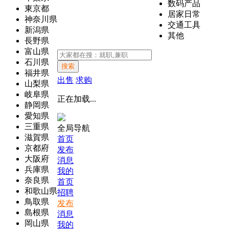
数码产品
東京都
居家日常
神奈川県
交通工具
新潟県
其他
長野県
富山県
石川県
搜索
福井県
出售
求购
山梨県
岐阜県
正在加载...
静岡県
愛知県
三重県
全局导航
滋賀県
首页
京都府
发布
大阪府
消息
兵庫県
我的
奈良県
首页
和歌山県
招聘
鳥取県
发布
島根県
消息
岡山県
我的