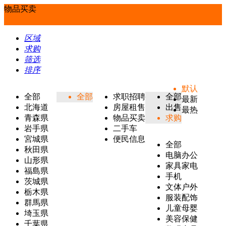
物品买卖
区域
求购
筛选
排序
默认
全部
全部
求职招聘
全部
最新
北海道
房屋租售
出售
最热
青森県
物品买卖
求购
岩手県
二手车
宮城県
便民信息
全部
秋田県
电脑办公
山形県
家具家电
福島県
手机
茨城県
文体户外
栃木県
服装配饰
群馬県
儿童母婴
埼玉県
美容保健
千葉県