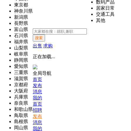
数码产品
東京都
居家日常
神奈川県
交通工具
新潟県
其他
長野県
富山県
石川県
搜索
福井県
出售
求购
山梨県
岐阜県
正在加载...
静岡県
愛知県
三重県
全局导航
滋賀県
首页
京都府
发布
大阪府
消息
兵庫県
我的
奈良県
首页
和歌山県
招聘
鳥取県
发布
島根県
消息
岡山県
我的