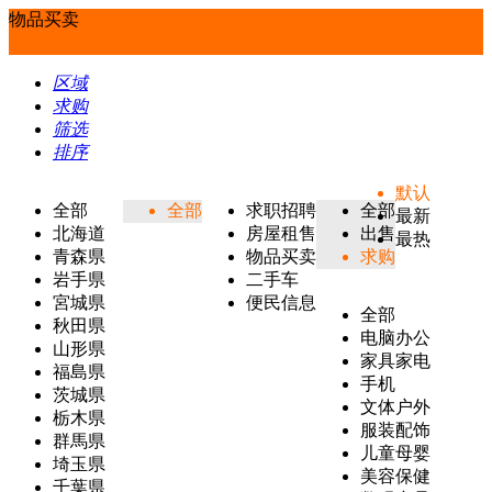
物品买卖
区域
求购
筛选
排序
默认
全部
全部
求职招聘
全部
最新
北海道
房屋租售
出售
最热
青森県
物品买卖
求购
岩手県
二手车
宮城県
便民信息
全部
秋田県
电脑办公
山形県
家具家电
福島県
手机
茨城県
文体户外
栃木県
服装配饰
群馬県
儿童母婴
埼玉県
美容保健
千葉県