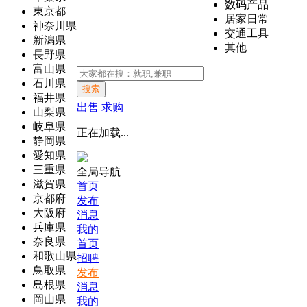
数码产品
東京都
居家日常
神奈川県
交通工具
新潟県
其他
長野県
富山県
石川県
搜索
福井県
出售
求购
山梨県
岐阜県
正在加载...
静岡県
愛知県
三重県
全局导航
滋賀県
首页
京都府
发布
大阪府
消息
兵庫県
我的
奈良県
首页
和歌山県
招聘
鳥取県
发布
島根県
消息
岡山県
我的