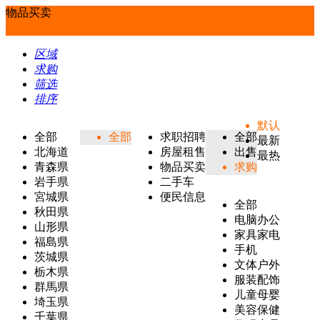
物品买卖
区域
求购
筛选
排序
默认
全部
全部
求职招聘
全部
最新
北海道
房屋租售
出售
最热
青森県
物品买卖
求购
岩手県
二手车
宮城県
便民信息
全部
秋田県
电脑办公
山形県
家具家电
福島県
手机
茨城県
文体户外
栃木県
服装配饰
群馬県
儿童母婴
埼玉県
美容保健
千葉県