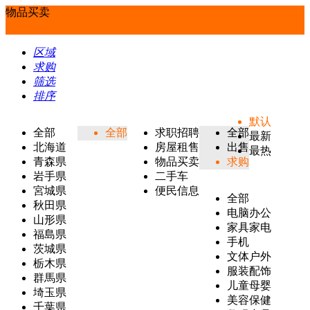
物品买卖
区域
求购
筛选
排序
默认
全部
全部
求职招聘
全部
最新
北海道
房屋租售
出售
最热
青森県
物品买卖
求购
岩手県
二手车
宮城県
便民信息
全部
秋田県
电脑办公
山形県
家具家电
福島県
手机
茨城県
文体户外
栃木県
服装配饰
群馬県
儿童母婴
埼玉県
美容保健
千葉県