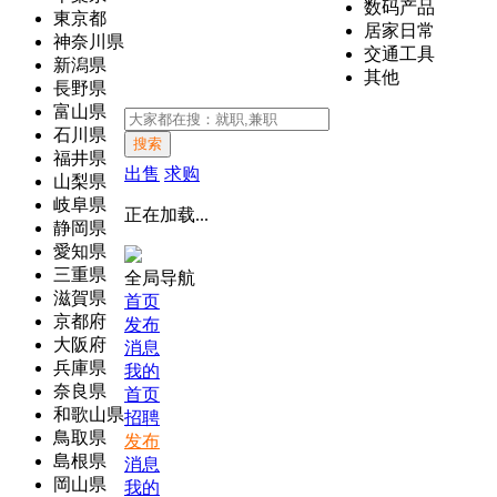
数码产品
東京都
居家日常
神奈川県
交通工具
新潟県
其他
長野県
富山県
石川県
搜索
福井県
出售
求购
山梨県
岐阜県
正在加载...
静岡県
愛知県
三重県
全局导航
滋賀県
首页
京都府
发布
大阪府
消息
兵庫県
我的
奈良県
首页
和歌山県
招聘
鳥取県
发布
島根県
消息
岡山県
我的