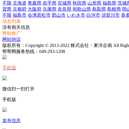
不限
北海道
青森県
岩手県
宮城県
秋田県
山形県
福島県
茨城
賀県
京都府
大阪府
兵庫県
奈良県
和歌山県
鳥取県
島根県
岡
不限
福島市
会津若松市
郡山市
いわき市
白河市
須賀川市
喜
信息列表
没有相关信息
赞助推广
网站协议
版权所有：Copyright © 2013-2022 株式会社・東洋企画 All Rights 
帮帮网服务热线：
049-293-1208
手机版
微信扫一扫打开
手机版
发布信息