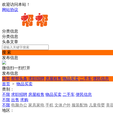
欢迎访问本站！
网站协议
分类信息
分类信息
头条文章
搜 索
发布信息
微信扫一扫打开
发布信息
首页
帮帮头条
求职招聘
房屋租售
物品买卖
二手车
便民信息
首页
>
物品买卖
类别：
不限
求职招聘
房屋租售
物品买卖
二手车
便民信息
不限
出售
求购
不限
电脑办公
家具家电
手机
文体户外
服装配饰
儿童母婴
美
地区：