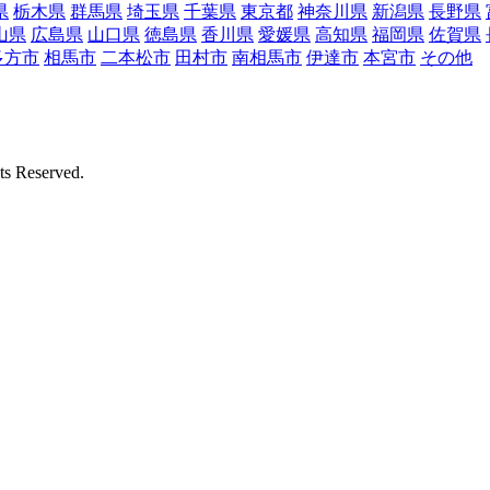
県
栃木県
群馬県
埼玉県
千葉県
東京都
神奈川県
新潟県
長野県
山県
広島県
山口県
徳島県
香川県
愛媛県
高知県
福岡県
佐賀県
多方市
相馬市
二本松市
田村市
南相馬市
伊達市
本宮市
その他
Reserved.