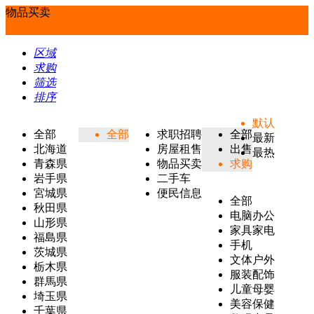
物品买卖
区域
求购
筛选
排序
默认
全部
全部
求职招聘
全部
最新
北海道
房屋租售
出售
最热
青森県
物品买卖
求购
岩手県
二手车
宮城県
便民信息
全部
秋田県
电脑办公
山形県
家具家电
福島県
手机
茨城県
文体户外
栃木県
服装配饰
群馬県
儿童母婴
埼玉県
美容保健
千葉県