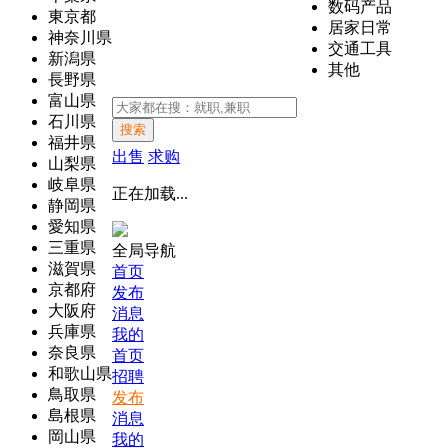
数码产品
東京都
居家日常
神奈川県
交通工具
新潟県
其他
長野県
富山県
石川県
搜索
福井県
出售
求购
山梨県
岐阜県
正在加载...
静岡県
愛知県
三重県
全局导航
滋賀県
首页
京都府
发布
大阪府
消息
兵庫県
我的
奈良県
首页
和歌山県
招聘
鳥取県
发布
島根県
消息
岡山県
我的