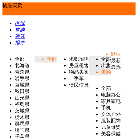
物品买卖
区域
求购
筛选
排序
默认
全部
全部
求职招聘
全部
最新
北海道
房屋租售
出售
最热
青森県
物品买卖
求购
岩手県
二手车
宮城県
便民信息
全部
秋田県
电脑办公
山形県
家具家电
福島県
手机
茨城県
文体户外
栃木県
服装配饰
群馬県
儿童母婴
埼玉県
美容保健
千葉県