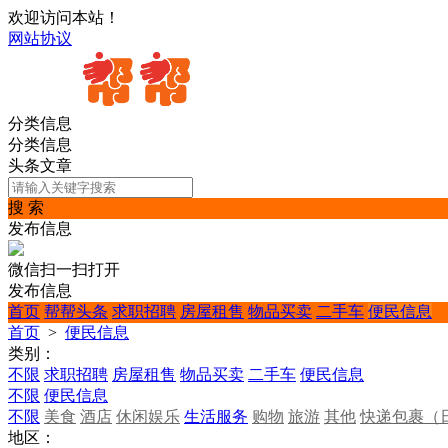
欢迎访问本站！
网站协议
分类信息
分类信息
头条文章
搜 索
发布信息
微信扫一扫打开
发布信息
首页
帮帮头条
求职招聘
房屋租售
物品买卖
二手车
便民信息
首页
>
便民信息
类别：
不限
求职招聘
房屋租售
物品买卖
二手车
便民信息
不限
便民信息
不限
美食
酒店
休闲娱乐
生活服务
购物
旅游
其他
快递包裹（
地区：