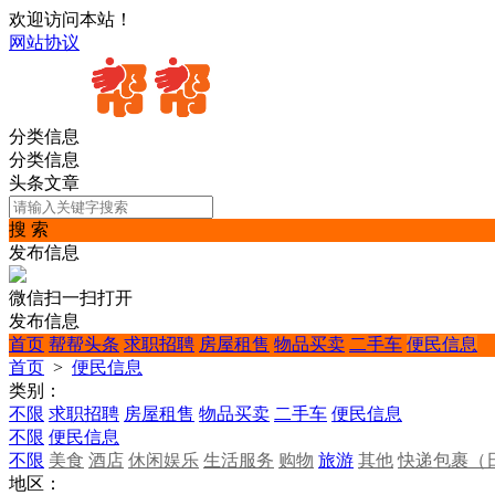
欢迎访问本站！
网站协议
分类信息
分类信息
头条文章
搜 索
发布信息
微信扫一扫打开
发布信息
首页
帮帮头条
求职招聘
房屋租售
物品买卖
二手车
便民信息
首页
>
便民信息
类别：
不限
求职招聘
房屋租售
物品买卖
二手车
便民信息
不限
便民信息
不限
美食
酒店
休闲娱乐
生活服务
购物
旅游
其他
快递包裹（
地区：