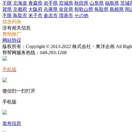
不限
北海道
青森県
岩手県
宮城県
秋田県
山形県
福島県
茨城
賀県
京都府
大阪府
兵庫県
奈良県
和歌山県
鳥取県
島根県
岡
不限
鳥取市
米子市
倉吉市
境港市
その他
信息列表
没有相关信息
赞助推广
网站协议
版权所有：Copyright © 2013-2022 株式会社・東洋企画 All Rights 
帮帮网服务热线：
049-293-1208
手机版
微信扫一扫打开
手机版
发布信息