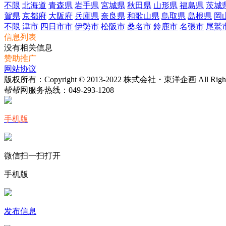
不限
北海道
青森県
岩手県
宮城県
秋田県
山形県
福島県
茨城
賀県
京都府
大阪府
兵庫県
奈良県
和歌山県
鳥取県
島根県
岡
不限
津市
四日市市
伊勢市
松阪市
桑名市
鈴鹿市
名張市
尾鷲
信息列表
没有相关信息
赞助推广
网站协议
版权所有：Copyright © 2013-2022 株式会社・東洋企画 All Rights 
帮帮网服务热线：
049-293-1208
手机版
微信扫一扫打开
手机版
发布信息