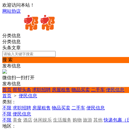
欢迎访问本站！
网站协议
分类信息
分类信息
头条文章
搜 索
发布信息
微信扫一扫打开
发布信息
首页
帮帮头条
求职招聘
房屋租售
物品买卖
二手车
便民信息
首页
>
便民信息
类别：
不限
求职招聘
房屋租售
物品买卖
二手车
便民信息
不限
便民信息
不限
美食
酒店
休闲娱乐
生活服务
购物
旅游
其他
快递包裹（
地区：