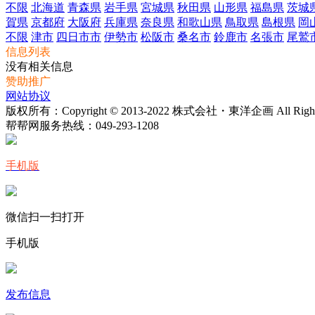
不限
北海道
青森県
岩手県
宮城県
秋田県
山形県
福島県
茨城
賀県
京都府
大阪府
兵庫県
奈良県
和歌山県
鳥取県
島根県
岡
不限
津市
四日市市
伊勢市
松阪市
桑名市
鈴鹿市
名張市
尾鷲
信息列表
没有相关信息
赞助推广
网站协议
版权所有：Copyright © 2013-2022 株式会社・東洋企画 All Rights 
帮帮网服务热线：
049-293-1208
手机版
微信扫一扫打开
手机版
发布信息