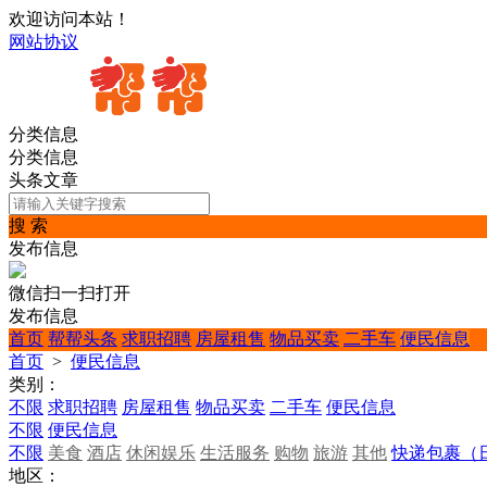
欢迎访问本站！
网站协议
分类信息
分类信息
头条文章
搜 索
发布信息
微信扫一扫打开
发布信息
首页
帮帮头条
求职招聘
房屋租售
物品买卖
二手车
便民信息
首页
>
便民信息
类别：
不限
求职招聘
房屋租售
物品买卖
二手车
便民信息
不限
便民信息
不限
美食
酒店
休闲娱乐
生活服务
购物
旅游
其他
快递包裹（
地区：