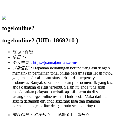
togelonline2的资料
togelonline2
togelonline2
(UID: 1869210 )
性别：
保密
生日：
-
个人主页：
https://joannajournals.com/
兴趣爱好：
Dapatkan keuntungan berupa uang asli dengan
memainkan permainan togel online bersama situs ladangtoto2
yang menjadi salah satu situs terbaik dan terpercaya di
Indonesia. Banyak sekali bonus dan promo menarik yang bisa
anda dapatkan di situs tersebut. Selain itu anda juga akan
mendapatkan pelayanan terbaik apabila bermain di situs
ladangtoto2 togel online resmi di Indonesia. Maka dari itu,
segera daftarkan diri anda sekarang juga dan mainkan
permainan togel online dengan rutin setiap harinya.
统计信息：
好友数 0
|
回帖数 0
|
主题数 0