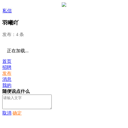
私信
羽曦吖
发布：4 条
正在加载...
首页
招聘
发布
消息
我的
随便说点什么
取消
确定