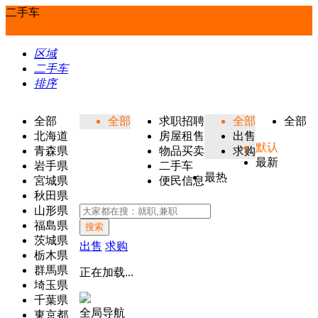
二手车
区域
二手车
排序
全部
全部
求职招聘
全部
全部
北海道
房屋租售
出售
默认
青森県
物品买卖
求购
最新
岩手県
二手车
最热
宮城県
便民信息
秋田県
山形県
福島県
搜索
茨城県
出售
求购
栃木県
群馬県
正在加载...
埼玉県
千葉県
全局导航
東京都