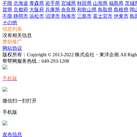
不限
北海道
青森県
岩手県
宮城県
秋田県
山形県
福島県
茨城
賀県
京都府
大阪府
兵庫県
奈良県
和歌山県
鳥取県
島根県
岡
不限
静岡市
浜松市
沼津市
熱海市
三島市
富士宮市
伊東市
島
その他
信息列表
没有相关信息
赞助推广
网站协议
版权所有：Copyright © 2013-2022 株式会社・東洋企画 All Rights 
帮帮网服务热线：
049-293-1208
手机版
微信扫一扫打开
手机版
发布信息