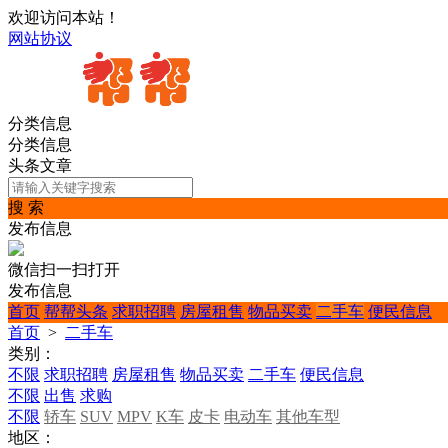
欢迎访问本站！
网站协议
分类信息
分类信息
头条文章
搜 索
发布信息
微信扫一扫打开
发布信息
首页
帮帮头条
求职招聘
房屋租售
物品买卖
二手车
便民信息
首页
>
二手车
类别：
不限
求职招聘
房屋租售
物品买卖
二手车
便民信息
不限
出售
求购
不限
轿车
SUV
MPV
K车
皮卡
电动车
其他车型
地区：