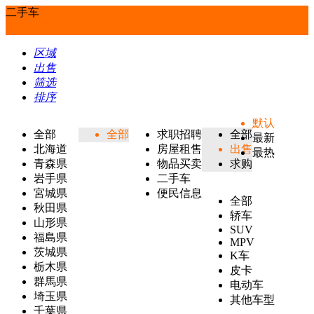
二手车
区域
出售
筛选
排序
默认
全部
全部
求职招聘
全部
最新
北海道
房屋租售
出售
最热
青森県
物品买卖
求购
岩手県
二手车
宮城県
便民信息
全部
秋田県
轿车
山形県
SUV
福島県
MPV
茨城県
K车
栃木県
皮卡
群馬県
电动车
埼玉県
其他车型
千葉県