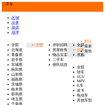
二手车
区域
出售
筛选
排序
默认
全部
全部
求职招聘
全部
最新
北海道
房屋租售
出售
最热
青森県
物品买卖
求购
岩手県
二手车
宮城県
便民信息
全部
秋田県
轿车
山形県
SUV
福島県
MPV
茨城県
K车
栃木県
皮卡
群馬県
电动车
埼玉県
其他车型
千葉県