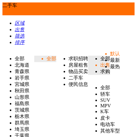
二手车
区域
出售
筛选
排序
默认
全部
全部
求职招聘
全部
最新
北海道
房屋租售
出售
最热
青森県
物品买卖
求购
岩手県
二手车
宮城県
便民信息
全部
秋田県
轿车
山形県
SUV
福島県
MPV
茨城県
K车
栃木県
皮卡
群馬県
电动车
埼玉県
其他车型
千葉県