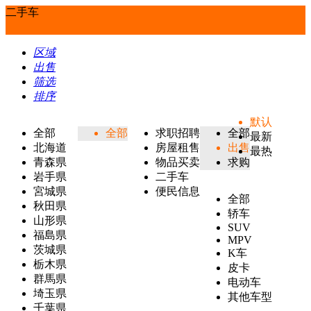
二手车
区域
出售
筛选
排序
默认
全部
全部
求职招聘
全部
最新
北海道
房屋租售
出售
最热
青森県
物品买卖
求购
岩手県
二手车
宮城県
便民信息
全部
秋田県
轿车
山形県
SUV
福島県
MPV
茨城県
K车
栃木県
皮卡
群馬県
电动车
埼玉県
其他车型
千葉県