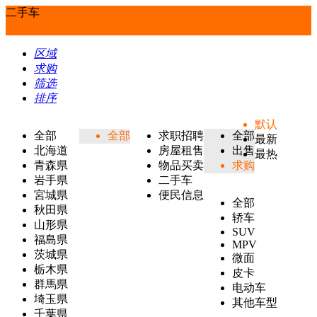
二手车
区域
求购
筛选
排序
默认
全部
全部
求职招聘
全部
最新
北海道
房屋租售
出售
最热
青森県
物品买卖
求购
岩手県
二手车
宮城県
便民信息
全部
秋田県
轿车
山形県
SUV
福島県
MPV
茨城県
微面
栃木県
皮卡
群馬県
电动车
埼玉県
其他车型
千葉県