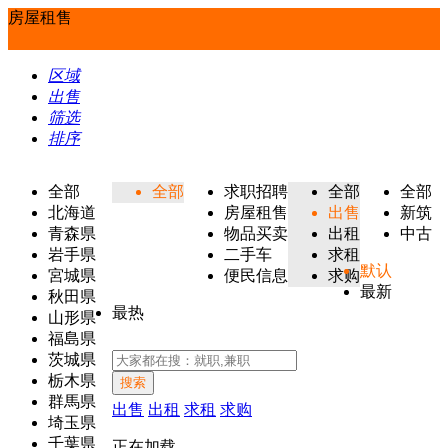
房屋租售
区域
出售
筛选
排序
全部
全部
求职招聘
全部
全部
北海道
房屋租售
出售
新筑
青森県
物品买卖
出租
中古
岩手県
二手车
求租
默认
宮城県
便民信息
求购
最新
秋田県
最热
山形県
福島県
茨城県
栃木県
搜索
群馬県
出售
出租
求租
求购
埼玉県
千葉県
正在加载...