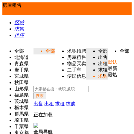
房屋租售
区域
求购
排序
全部
全部
求职招聘
全部
全部
北海道
房屋租售
出售
默认
青森県
物品买卖
出租
最新
岩手県
二手车
求租
最热
宮城県
便民信息
求购
秋田県
山形県
福島県
搜索
茨城県
出售
出租
求租
求购
栃木県
群馬県
正在加载...
埼玉県
千葉県
全局导航
東京都