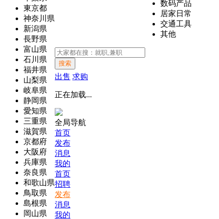
数码产品
東京都
居家日常
神奈川県
交通工具
新潟県
其他
長野県
富山県
石川県
搜索
福井県
出售
求购
山梨県
岐阜県
正在加载...
静岡県
愛知県
三重県
全局导航
滋賀県
首页
京都府
发布
大阪府
消息
兵庫県
我的
奈良県
首页
和歌山県
招聘
鳥取県
发布
島根県
消息
岡山県
我的