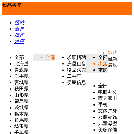
物品买卖
区域
出售
筛选
排序
默认
全部
全部
求职招聘
全部
最新
北海道
房屋租售
出售
最热
青森県
物品买卖
求购
岩手県
二手车
宮城県
便民信息
全部
秋田県
电脑办公
山形県
家具家电
福島県
手机
茨城県
文体户外
栃木県
服装配饰
群馬県
儿童母婴
埼玉県
美容保健
千葉県