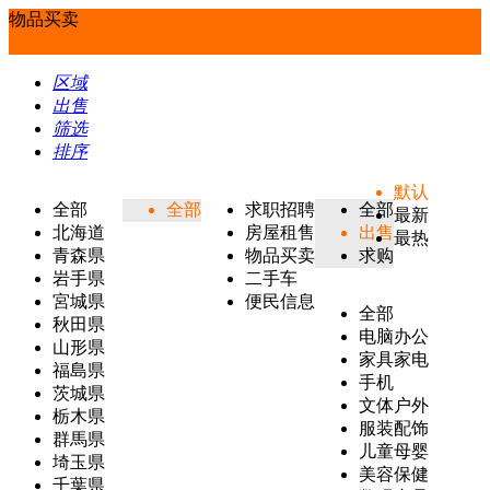
物品买卖
区域
出售
筛选
排序
默认
全部
全部
求职招聘
全部
最新
北海道
房屋租售
出售
最热
青森県
物品买卖
求购
岩手県
二手车
宮城県
便民信息
全部
秋田県
电脑办公
山形県
家具家电
福島県
手机
茨城県
文体户外
栃木県
服装配饰
群馬県
儿童母婴
埼玉県
美容保健
千葉県