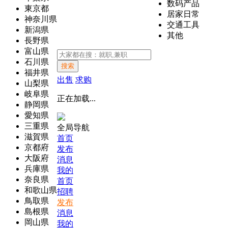
数码产品
東京都
居家日常
神奈川県
交通工具
新潟県
其他
長野県
富山県
石川県
搜索
福井県
出售
求购
山梨県
岐阜県
正在加载...
静岡県
愛知県
三重県
全局导航
滋賀県
首页
京都府
发布
大阪府
消息
兵庫県
我的
奈良県
首页
和歌山県
招聘
鳥取県
发布
島根県
消息
岡山県
我的