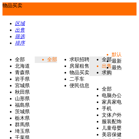
物品买卖
区域
出售
筛选
排序
默认
全部
全部
求职招聘
全部
最新
北海道
房屋租售
出售
最热
青森県
物品买卖
求购
岩手県
二手车
宮城県
便民信息
全部
秋田県
电脑办公
山形県
家具家电
福島県
手机
茨城県
文体户外
栃木県
服装配饰
群馬県
儿童母婴
埼玉県
美容保健
千葉県