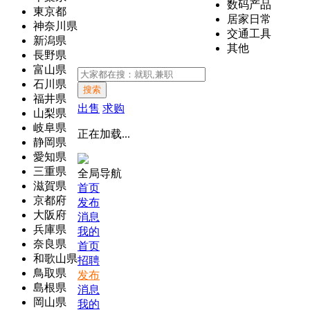
数码产品
東京都
居家日常
神奈川県
交通工具
新潟県
其他
長野県
富山県
石川県
搜索
福井県
出售
求购
山梨県
岐阜県
正在加载...
静岡県
愛知県
三重県
全局导航
滋賀県
首页
京都府
发布
大阪府
消息
兵庫県
我的
奈良県
首页
和歌山県
招聘
鳥取県
发布
島根県
消息
岡山県
我的