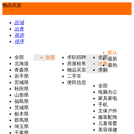
物品买卖
区域
出售
筛选
排序
默认
全部
全部
求职招聘
全部
最新
北海道
房屋租售
出售
最热
青森県
物品买卖
求购
岩手県
二手车
宮城県
便民信息
全部
秋田県
电脑办公
山形県
家具家电
福島県
手机
茨城県
文体户外
栃木県
服装配饰
群馬県
儿童母婴
埼玉県
美容保健
千葉県