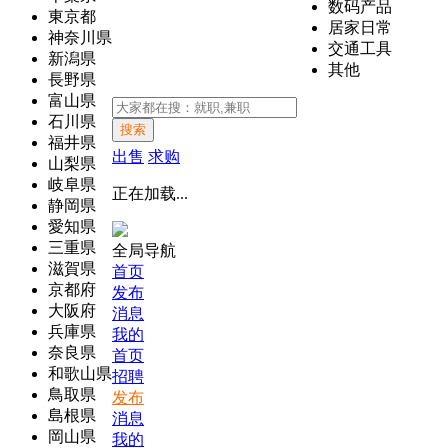
数码产品
東京都
居家日常
神奈川県
交通工具
新潟県
其他
長野県
富山県
石川県
搜索
福井県
出售
求购
山梨県
岐阜県
正在加载...
静岡県
愛知県
三重県
全局导航
滋賀県
首页
京都府
发布
大阪府
消息
兵庫県
我的
奈良県
首页
和歌山県
招聘
鳥取県
发布
島根県
消息
岡山県
我的