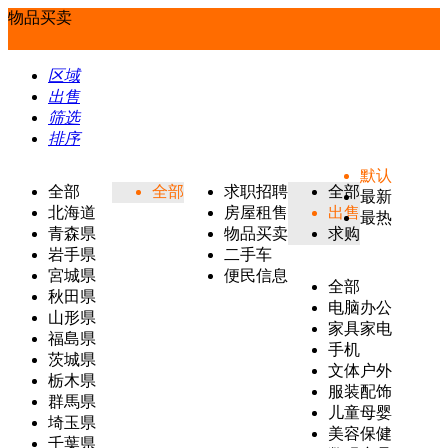
物品买卖
区域
出售
筛选
排序
默认
全部
全部
求职招聘
全部
最新
北海道
房屋租售
出售
最热
青森県
物品买卖
求购
岩手県
二手车
宮城県
便民信息
全部
秋田県
电脑办公
山形県
家具家电
福島県
手机
茨城県
文体户外
栃木県
服装配饰
群馬県
儿童母婴
埼玉県
美容保健
千葉県