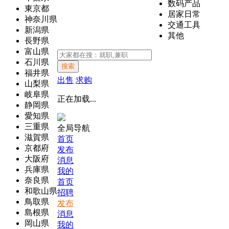
数码产品
東京都
居家日常
神奈川県
交通工具
新潟県
其他
長野県
富山県
石川県
搜索
福井県
出售
求购
山梨県
岐阜県
正在加载...
静岡県
愛知県
三重県
全局导航
滋賀県
首页
京都府
发布
大阪府
消息
兵庫県
我的
奈良県
首页
和歌山県
招聘
鳥取県
发布
島根県
消息
岡山県
我的