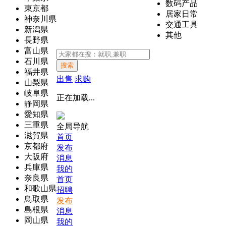
数码产品
東京都
居家日常
神奈川県
交通工具
新潟県
其他
長野県
富山県
石川県
搜索
福井県
出售
求购
山梨県
岐阜県
正在加载...
静岡県
愛知県
三重県
全局导航
滋賀県
首页
京都府
发布
大阪府
消息
兵庫県
我的
奈良県
首页
和歌山県
招聘
鳥取県
发布
島根県
消息
岡山県
我的