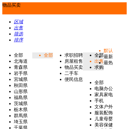
物品买卖
区域
出售
筛选
排序
默认
全部
全部
求职招聘
全部
最新
北海道
房屋租售
出售
最热
青森県
物品买卖
求购
岩手県
二手车
宮城県
便民信息
全部
秋田県
电脑办公
山形県
家具家电
福島県
手机
茨城県
文体户外
栃木県
服装配饰
群馬県
儿童母婴
埼玉県
美容保健
千葉県