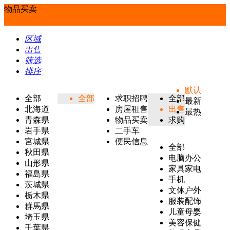
物品买卖
区域
出售
筛选
排序
默认
全部
全部
求职招聘
全部
最新
北海道
房屋租售
出售
最热
青森県
物品买卖
求购
岩手県
二手车
宮城県
便民信息
全部
秋田県
电脑办公
山形県
家具家电
福島県
手机
茨城県
文体户外
栃木県
服装配饰
群馬県
儿童母婴
埼玉県
美容保健
千葉県