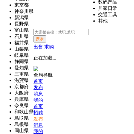
数码产品
東京都
居家日常
神奈川県
交通工具
新潟県
其他
長野県
富山県
石川県
搜索
福井県
出售
求购
山梨県
岐阜県
正在加载...
静岡県
愛知県
三重県
全局导航
滋賀県
首页
京都府
发布
大阪府
消息
兵庫県
我的
奈良県
首页
和歌山県
招聘
鳥取県
发布
島根県
消息
岡山県
我的