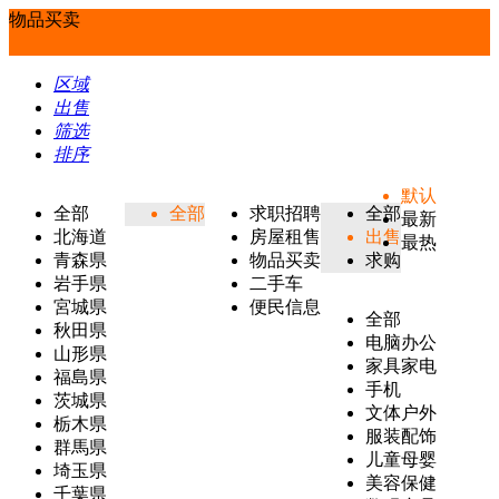
物品买卖
区域
出售
筛选
排序
默认
全部
全部
求职招聘
全部
最新
北海道
房屋租售
出售
最热
青森県
物品买卖
求购
岩手県
二手车
宮城県
便民信息
全部
秋田県
电脑办公
山形県
家具家电
福島県
手机
茨城県
文体户外
栃木県
服装配饰
群馬県
儿童母婴
埼玉県
美容保健
千葉県