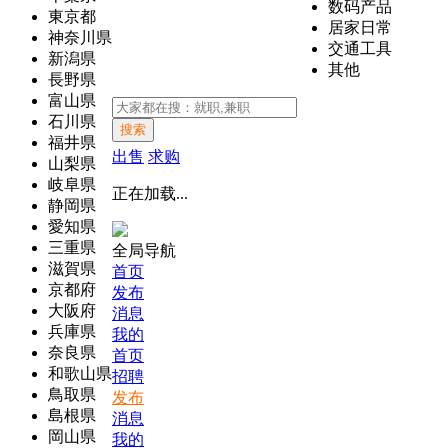
数码产品
東京都
居家日常
神奈川県
交通工具
新潟県
其他
長野県
富山県
石川県
搜索
福井県
出售
求购
山梨県
岐阜県
正在加载...
静岡県
愛知県
三重県
全局导航
滋賀県
首页
京都府
发布
大阪府
消息
兵庫県
我的
奈良県
首页
和歌山県
招聘
鳥取県
发布
島根県
消息
岡山県
我的