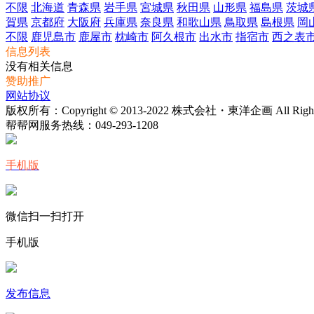
不限
北海道
青森県
岩手県
宮城県
秋田県
山形県
福島県
茨城
賀県
京都府
大阪府
兵庫県
奈良県
和歌山県
鳥取県
島根県
岡
不限
鹿児島市
鹿屋市
枕崎市
阿久根市
出水市
指宿市
西之表
信息列表
没有相关信息
赞助推广
网站协议
版权所有：Copyright © 2013-2022 株式会社・東洋企画 All Rights 
帮帮网服务热线：
049-293-1208
手机版
微信扫一扫打开
手机版
发布信息