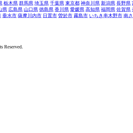
県
栃木県
群馬県
埼玉県
千葉県
東京都
神奈川県
新潟県
長野県
山県
広島県
山口県
徳島県
香川県
愛媛県
高知県
福岡県
佐賀県
市
垂水市
薩摩川内市
日置市
曽於市
霧島市
いちき串木野市
南さ
Reserved.