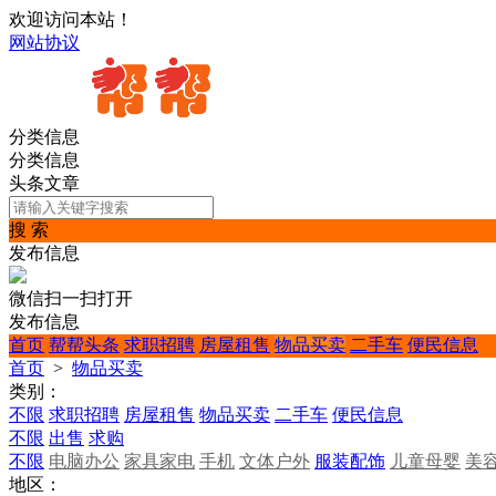
欢迎访问本站！
网站协议
分类信息
分类信息
头条文章
搜 索
发布信息
微信扫一扫打开
发布信息
首页
帮帮头条
求职招聘
房屋租售
物品买卖
二手车
便民信息
首页
>
物品买卖
类别：
不限
求职招聘
房屋租售
物品买卖
二手车
便民信息
不限
出售
求购
不限
电脑办公
家具家电
手机
文体户外
服装配饰
儿童母婴
美
地区：