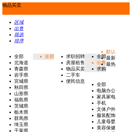
物品买卖
区域
出售
筛选
排序
默认
全部
全部
求职招聘
全部
最新
北海道
房屋租售
出售
最热
青森県
物品买卖
求购
岩手県
二手车
宮城県
便民信息
全部
秋田県
电脑办公
山形県
家具家电
福島県
手机
茨城県
文体户外
栃木県
服装配饰
群馬県
儿童母婴
埼玉県
美容保健
千葉県