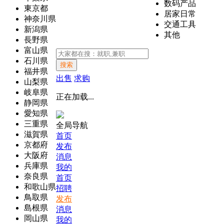
数码产品
東京都
居家日常
神奈川県
交通工具
新潟県
其他
長野県
富山県
石川県
搜索
福井県
出售
求购
山梨県
岐阜県
正在加载...
静岡県
愛知県
三重県
全局导航
滋賀県
首页
京都府
发布
大阪府
消息
兵庫県
我的
奈良県
首页
和歌山県
招聘
鳥取県
发布
島根県
消息
岡山県
我的