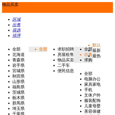
物品买卖
区域
出售
筛选
排序
默认
全部
全部
求职招聘
全部
最新
北海道
房屋租售
出售
最热
青森県
物品买卖
求购
岩手県
二手车
宮城県
便民信息
全部
秋田県
电脑办公
山形県
家具家电
福島県
手机
茨城県
文体户外
栃木県
服装配饰
群馬県
儿童母婴
埼玉県
美容保健
千葉県