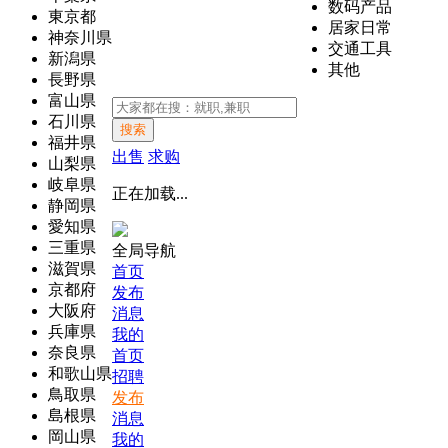
数码产品
東京都
居家日常
神奈川県
交通工具
新潟県
其他
長野県
富山県
石川県
搜索
福井県
出售
求购
山梨県
岐阜県
正在加载...
静岡県
愛知県
三重県
全局导航
滋賀県
首页
京都府
发布
大阪府
消息
兵庫県
我的
奈良県
首页
和歌山県
招聘
鳥取県
发布
島根県
消息
岡山県
我的