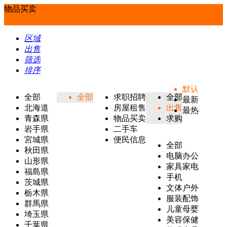
物品买卖
区域
出售
筛选
排序
默认
全部
全部
求职招聘
全部
最新
北海道
房屋租售
出售
最热
青森県
物品买卖
求购
岩手県
二手车
宮城県
便民信息
全部
秋田県
电脑办公
山形県
家具家电
福島県
手机
茨城県
文体户外
栃木県
服装配饰
群馬県
儿童母婴
埼玉県
美容保健
千葉県