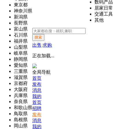
数码产品
東京都
居家日常
神奈川県
交通工具
新潟県
其他
長野県
富山県
石川県
搜索
福井県
出售
求购
山梨県
岐阜県
正在加载...
静岡県
愛知県
三重県
全局导航
滋賀県
首页
京都府
发布
大阪府
消息
兵庫県
我的
奈良県
首页
和歌山県
招聘
鳥取県
发布
島根県
消息
岡山県
我的