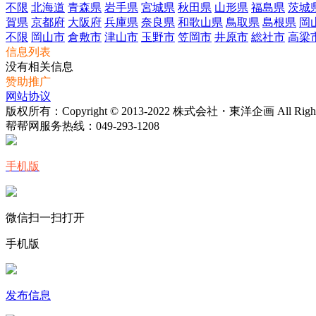
不限
北海道
青森県
岩手県
宮城県
秋田県
山形県
福島県
茨城
賀県
京都府
大阪府
兵庫県
奈良県
和歌山県
鳥取県
島根県
岡
不限
岡山市
倉敷市
津山市
玉野市
笠岡市
井原市
総社市
高梁
信息列表
没有相关信息
赞助推广
网站协议
版权所有：Copyright © 2013-2022 株式会社・東洋企画 All Rights 
帮帮网服务热线：
049-293-1208
手机版
微信扫一扫打开
手机版
发布信息