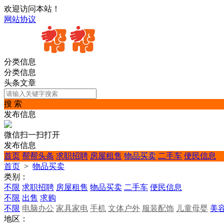
欢迎访问本站！
网站协议
分类信息
分类信息
头条文章
搜 索
发布信息
微信扫一扫打开
发布信息
首页
帮帮头条
求职招聘
房屋租售
物品买卖
二手车
便民信息
首页
>
物品买卖
类别：
不限
求职招聘
房屋租售
物品买卖
二手车
便民信息
不限
出售
求购
不限
电脑办公
家具家电
手机
文体户外
服装配饰
儿童母婴
美
地区：