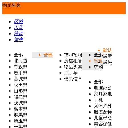
物品买卖
区域
出售
筛选
排序
默认
全部
全部
求职招聘
全部
最新
北海道
房屋租售
出售
最热
青森県
物品买卖
求购
岩手県
二手车
宮城県
便民信息
全部
秋田県
电脑办公
山形県
家具家电
福島県
手机
茨城県
文体户外
栃木県
服装配饰
群馬県
儿童母婴
埼玉県
美容保健
千葉県