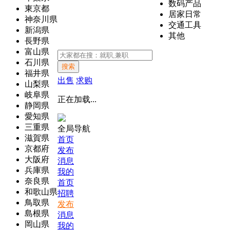
数码产品
東京都
居家日常
神奈川県
交通工具
新潟県
其他
長野県
富山県
石川県
搜索
福井県
出售
求购
山梨県
岐阜県
正在加载...
静岡県
愛知県
三重県
全局导航
滋賀県
首页
京都府
发布
大阪府
消息
兵庫県
我的
奈良県
首页
和歌山県
招聘
鳥取県
发布
島根県
消息
岡山県
我的