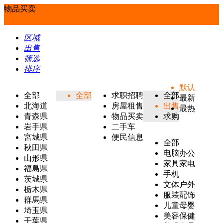
物品买卖
区域
出售
筛选
排序
默认
全部
全部
求职招聘
全部
最新
北海道
房屋租售
出售
最热
青森県
物品买卖
求购
岩手県
二手车
宮城県
便民信息
全部
秋田県
电脑办公
山形県
家具家电
福島県
手机
茨城県
文体户外
栃木県
服装配饰
群馬県
儿童母婴
埼玉県
美容保健
千葉県