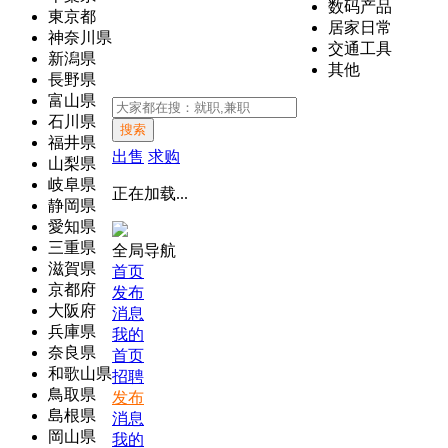
数码产品
東京都
居家日常
神奈川県
交通工具
新潟県
其他
長野県
富山県
石川県
搜索
福井県
出售
求购
山梨県
岐阜県
正在加载...
静岡県
愛知県
三重県
全局导航
滋賀県
首页
京都府
发布
大阪府
消息
兵庫県
我的
奈良県
首页
和歌山県
招聘
鳥取県
发布
島根県
消息
岡山県
我的