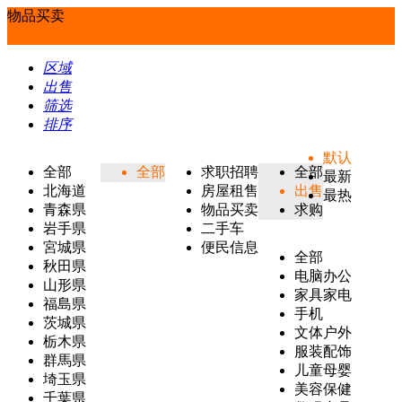
物品买卖
区域
出售
筛选
排序
默认
全部
全部
求职招聘
全部
最新
北海道
房屋租售
出售
最热
青森県
物品买卖
求购
岩手県
二手车
宮城県
便民信息
全部
秋田県
电脑办公
山形県
家具家电
福島県
手机
茨城県
文体户外
栃木県
服装配饰
群馬県
儿童母婴
埼玉県
美容保健
千葉県