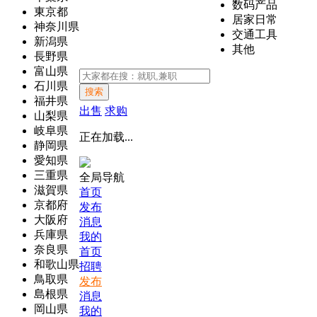
数码产品
東京都
居家日常
神奈川県
交通工具
新潟県
其他
長野県
富山県
石川県
搜索
福井県
出售
求购
山梨県
岐阜県
正在加载...
静岡県
愛知県
三重県
全局导航
滋賀県
首页
京都府
发布
大阪府
消息
兵庫県
我的
奈良県
首页
和歌山県
招聘
鳥取県
发布
島根県
消息
岡山県
我的