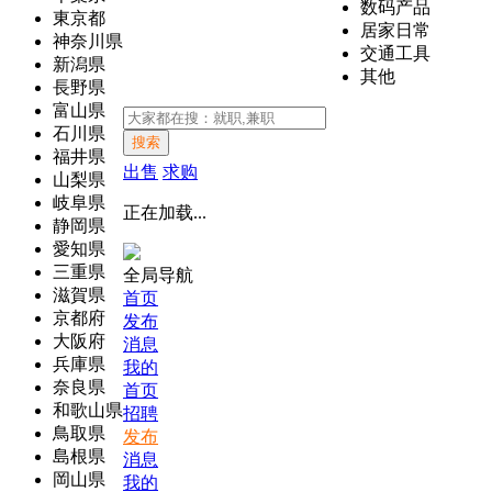
数码产品
東京都
居家日常
神奈川県
交通工具
新潟県
其他
長野県
富山県
石川県
搜索
福井県
出售
求购
山梨県
岐阜県
正在加载...
静岡県
愛知県
三重県
全局导航
滋賀県
首页
京都府
发布
大阪府
消息
兵庫県
我的
奈良県
首页
和歌山県
招聘
鳥取県
发布
島根県
消息
岡山県
我的