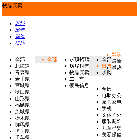
物品买卖
区域
出售
筛选
排序
默认
全部
全部
求职招聘
全部
最新
北海道
房屋租售
出售
最热
青森県
物品买卖
求购
岩手県
二手车
宮城県
便民信息
全部
秋田県
电脑办公
山形県
家具家电
福島県
手机
茨城県
文体户外
栃木県
服装配饰
群馬県
儿童母婴
埼玉県
美容保健
千葉県