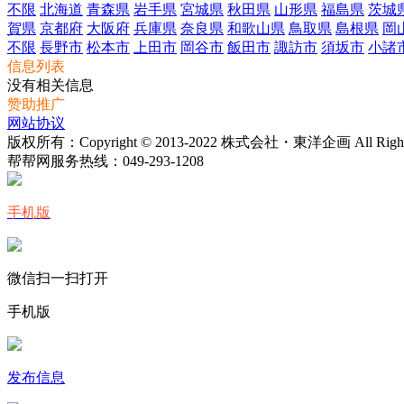
不限
北海道
青森県
岩手県
宮城県
秋田県
山形県
福島県
茨城
賀県
京都府
大阪府
兵庫県
奈良県
和歌山県
鳥取県
島根県
岡
不限
長野市
松本市
上田市
岡谷市
飯田市
諏訪市
須坂市
小諸
信息列表
没有相关信息
赞助推广
网站协议
版权所有：Copyright © 2013-2022 株式会社・東洋企画 All Rights 
帮帮网服务热线：
049-293-1208
手机版
微信扫一扫打开
手机版
发布信息