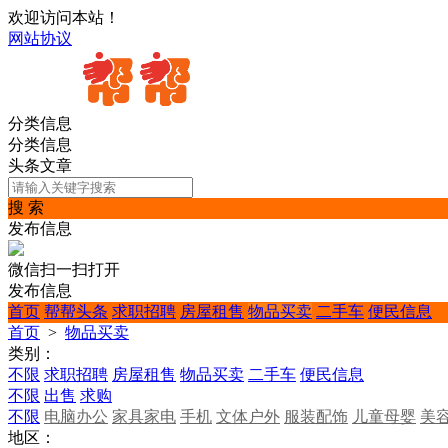
欢迎访问本站！
网站协议
分类信息
分类信息
头条文章
搜 索
发布信息
微信扫一扫打开
发布信息
首页
帮帮头条
求职招聘
房屋租售
物品买卖
二手车
便民信息
首页
>
物品买卖
类别：
不限
求职招聘
房屋租售
物品买卖
二手车
便民信息
不限
出售
求购
不限
电脑办公
家具家电
手机
文体户外
服装配饰
儿童母婴
美
地区：