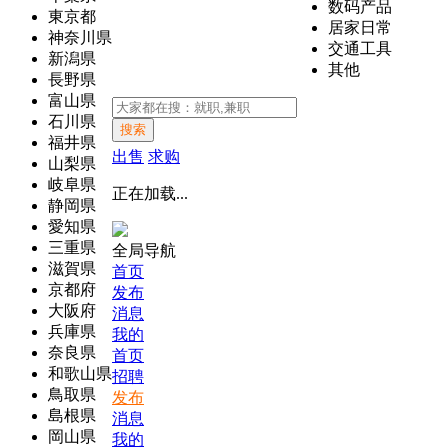
数码产品
東京都
居家日常
神奈川県
交通工具
新潟県
其他
長野県
富山県
石川県
搜索
福井県
出售
求购
山梨県
岐阜県
正在加载...
静岡県
愛知県
三重県
全局导航
滋賀県
首页
京都府
发布
大阪府
消息
兵庫県
我的
奈良県
首页
和歌山県
招聘
鳥取県
发布
島根県
消息
岡山県
我的