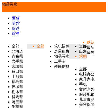
物品买卖
区域
求购
筛选
排序
默认
全部
全部
求职招聘
全部
最新
北海道
房屋租售
出售
最热
青森県
物品买卖
求购
岩手県
二手车
宮城県
便民信息
全部
秋田県
电脑办公
山形県
家具家电
福島県
手机
茨城県
文体户外
栃木県
服装配饰
群馬県
儿童母婴
埼玉県
美容保健
千葉県