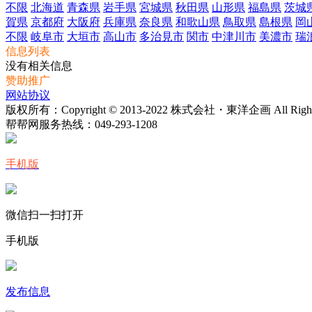
不限
北海道
青森県
岩手県
宮城県
秋田県
山形県
福島県
茨城
賀県
京都府
大阪府
兵庫県
奈良県
和歌山県
鳥取県
島根県
岡
不限
岐阜市
大垣市
高山市
多治見市
関市
中津川市
美濃市
瑞
信息列表
没有相关信息
赞助推广
网站协议
版权所有：Copyright © 2013-2022 株式会社・東洋企画 All Rights 
帮帮网服务热线：
049-293-1208
手机版
微信扫一扫打开
手机版
发布信息