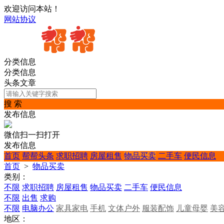
欢迎访问本站！
网站协议
分类信息
分类信息
头条文章
搜 索
发布信息
微信扫一扫打开
发布信息
首页
帮帮头条
求职招聘
房屋租售
物品买卖
二手车
便民信息
首页
>
物品买卖
类别：
不限
求职招聘
房屋租售
物品买卖
二手车
便民信息
不限
出售
求购
不限
电脑办公
家具家电
手机
文体户外
服装配饰
儿童母婴
美
地区：