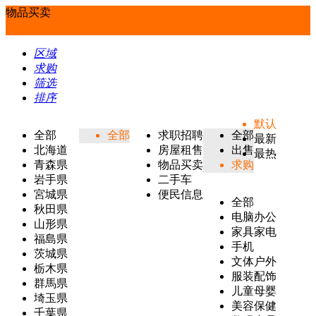
物品买卖
区域
求购
筛选
排序
默认
全部
全部
求职招聘
全部
最新
北海道
房屋租售
出售
最热
青森県
物品买卖
求购
岩手県
二手车
宮城県
便民信息
全部
秋田県
电脑办公
山形県
家具家电
福島県
手机
茨城県
文体户外
栃木県
服装配饰
群馬県
儿童母婴
埼玉県
美容保健
千葉県