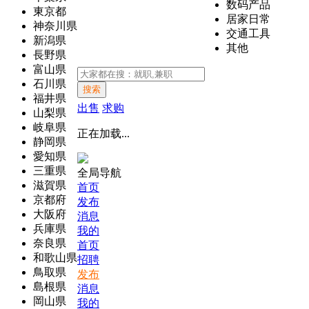
数码产品
東京都
居家日常
神奈川県
交通工具
新潟県
其他
長野県
富山県
石川県
搜索
福井県
出售
求购
山梨県
岐阜県
正在加载...
静岡県
愛知県
三重県
全局导航
滋賀県
首页
京都府
发布
大阪府
消息
兵庫県
我的
奈良県
首页
和歌山県
招聘
鳥取県
发布
島根県
消息
岡山県
我的