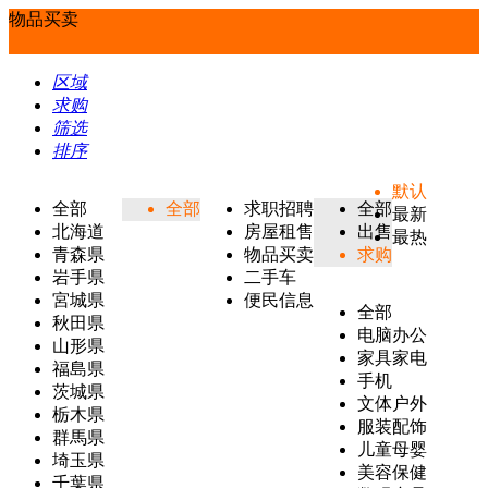
物品买卖
区域
求购
筛选
排序
默认
全部
全部
求职招聘
全部
最新
北海道
房屋租售
出售
最热
青森県
物品买卖
求购
岩手県
二手车
宮城県
便民信息
全部
秋田県
电脑办公
山形県
家具家电
福島県
手机
茨城県
文体户外
栃木県
服装配饰
群馬県
儿童母婴
埼玉県
美容保健
千葉県