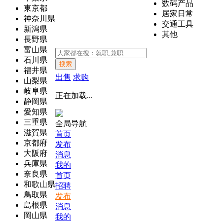
数码产品
東京都
居家日常
神奈川県
交通工具
新潟県
其他
長野県
富山県
石川県
搜索
福井県
出售
求购
山梨県
岐阜県
正在加载...
静岡県
愛知県
三重県
全局导航
滋賀県
首页
京都府
发布
大阪府
消息
兵庫県
我的
奈良県
首页
和歌山県
招聘
鳥取県
发布
島根県
消息
岡山県
我的