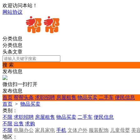
欢迎访问本站！
网站协议
分类信息
分类信息
头条文章
搜 索
发布信息
微信扫一扫打开
发布信息
首页
帮帮头条
求职招聘
房屋租售
物品买卖
二手车
便民信息
首页
>
物品买卖
类别：
不限
求职招聘
房屋租售
物品买卖
二手车
便民信息
不限
出售
求购
不限
电脑办公
家具家电
手机
文体户外
服装配饰
儿童母婴
美
地区：