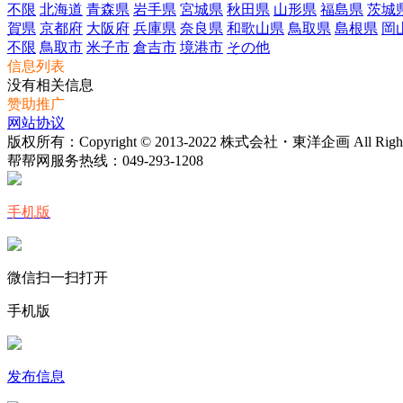
不限
北海道
青森県
岩手県
宮城県
秋田県
山形県
福島県
茨城
賀県
京都府
大阪府
兵庫県
奈良県
和歌山県
鳥取県
島根県
岡
不限
鳥取市
米子市
倉吉市
境港市
その他
信息列表
没有相关信息
赞助推广
网站协议
版权所有：Copyright © 2013-2022 株式会社・東洋企画 All Rights 
帮帮网服务热线：
049-293-1208
手机版
微信扫一扫打开
手机版
发布信息