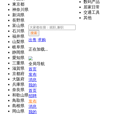
数码产品
東京都
居家日常
神奈川県
交通工具
新潟県
其他
長野県
富山県
石川県
搜索
福井県
出售
求购
山梨県
岐阜県
正在加载...
静岡県
愛知県
三重県
全局导航
滋賀県
首页
京都府
发布
大阪府
消息
兵庫県
我的
奈良県
首页
和歌山県
招聘
鳥取県
发布
島根県
消息
岡山県
我的