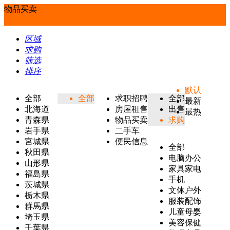
物品买卖
区域
求购
筛选
排序
默认
全部
全部
求职招聘
全部
最新
北海道
房屋租售
出售
最热
青森県
物品买卖
求购
岩手県
二手车
宮城県
便民信息
全部
秋田県
电脑办公
山形県
家具家电
福島県
手机
茨城県
文体户外
栃木県
服装配饰
群馬県
儿童母婴
埼玉県
美容保健
千葉県