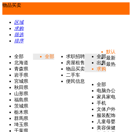
物品买卖
区域
求购
筛选
排序
默认
全部
全部
求职招聘
全部
最新
北海道
房屋租售
出售
最热
青森県
物品买卖
求购
岩手県
二手车
宮城県
便民信息
全部
秋田県
电脑办公
山形県
家具家电
福島県
手机
茨城県
文体户外
栃木県
服装配饰
群馬県
儿童母婴
埼玉県
美容保健
千葉県