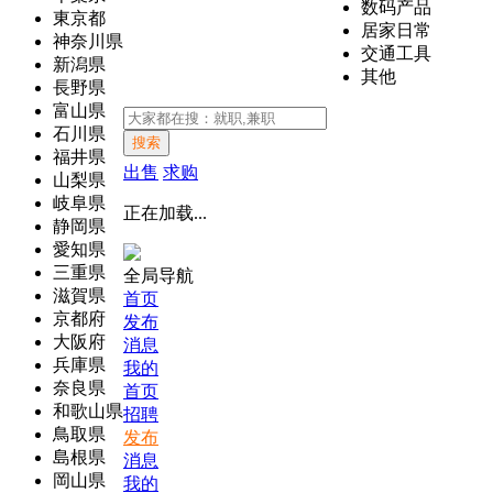
数码产品
東京都
居家日常
神奈川県
交通工具
新潟県
其他
長野県
富山県
石川県
搜索
福井県
出售
求购
山梨県
岐阜県
正在加载...
静岡県
愛知県
三重県
全局导航
滋賀県
首页
京都府
发布
大阪府
消息
兵庫県
我的
奈良県
首页
和歌山県
招聘
鳥取県
发布
島根県
消息
岡山県
我的