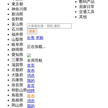
数码产品
東京都
居家日常
神奈川県
交通工具
新潟県
其他
長野県
富山県
石川県
搜索
福井県
出售
求购
山梨県
岐阜県
正在加载...
静岡県
愛知県
三重県
全局导航
滋賀県
首页
京都府
发布
大阪府
消息
兵庫県
我的
奈良県
首页
和歌山県
招聘
鳥取県
发布
島根県
消息
岡山県
我的