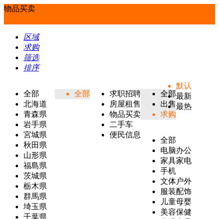
物品买卖
区域
求购
筛选
排序
默认
全部
全部
求职招聘
全部
最新
北海道
房屋租售
出售
最热
青森県
物品买卖
求购
岩手県
二手车
宮城県
便民信息
全部
秋田県
电脑办公
山形県
家具家电
福島県
手机
茨城県
文体户外
栃木県
服装配饰
群馬県
儿童母婴
埼玉県
美容保健
千葉県